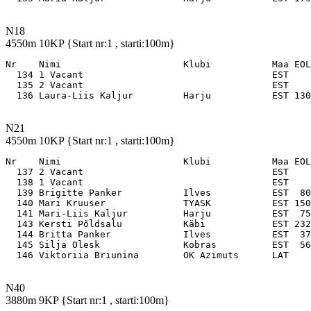
N18
4550m 10KP {Start nr:1 , starti:100m}
Nr    Nimi                      Klubi           Maa EOL

  134 1 Vacant                                  EST    
  135 2 Vacant                                  EST    
N21
4550m 10KP {Start nr:1 , starti:100m}
Nr    Nimi                      Klubi           Maa EOL

  137 2 Vacant                                  EST    
  138 1 Vacant                                  EST    
  139 Brigitte Panker           Ilves           EST  80
  140 Mari Kruuser              TYASK           EST 150
  141 Mari-Liis Kaljur          Harju           EST  75
  143 Kersti Põldsalu           Käbi            EST 232
  144 Britta Panker             Ilves           EST  37
  145 Silja Olesk               Kobras          EST  56
N40
3880m 9KP {Start nr:1 , starti:100m}