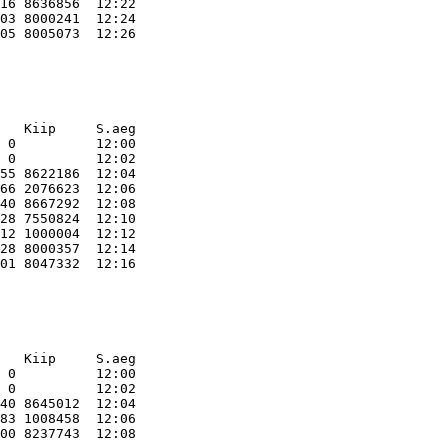
16 8636856  12:22    

03 8000241  12:24    

   Kiip     S.aeg    
 0          12:00    

 0          12:02    

55 8622186  12:04    

66 2076623  12:06    

40 8667292  12:08    

28 7550824  12:10    

12 1000004  12:12    

28 8000357  12:14    

   Kiip     S.aeg    
 0          12:00    

 0          12:02    

40 8645012  12:04    

83 1008458  12:06    
