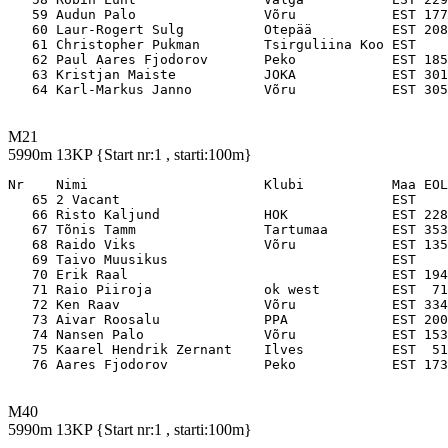
   59 Audun Palo                Võru            EST 177
   60 Laur-Rogert Sulg          Otepää          EST 208
   61 Christopher Pukman        Tsirguliina Koo EST    
   62 Paul Aares Fjodorov       Peko            EST 185
   63 Kristjan Maiste           JOKA            EST 301
M21
5990m 13KP {Start nr:1 , starti:100m}
Nr    Nimi                      Klubi           Maa EOL

   65 2 Vacant                                  EST    
   66 Risto Kaljund             HOK             EST 228
   67 Tõnis Tamm                Tartumaa        EST 353
   68 Raido Viks                Võru            EST 135
   69 Taivo Muusikus                            EST    
   70 Erik Raal                                 EST 194
   71 Raio Piiroja              ok west         EST  71
   72 Ken Raav                  Võru            EST 334
   73 Aivar Roosalu             PPA             EST 200
   74 Nansen Palo               Võru            EST 153
   75 Kaarel Hendrik Zernant    Ilves           EST  51
M40
5990m 13KP {Start nr:1 , starti:100m}