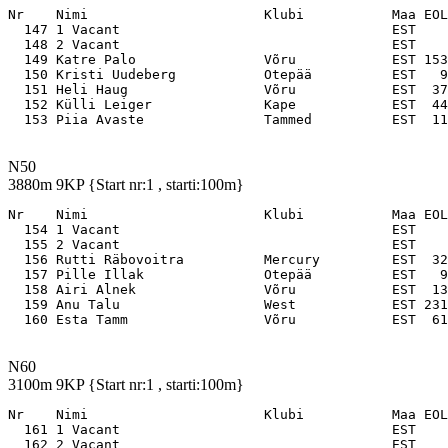
Nr    Nimi                      Klubi           Maa EOL

  147 1 Vacant                                  EST    
  148 2 Vacant                                  EST    
  149 Katre Palo                Võru            EST 153
  150 Kristi Uudeberg           Otepää          EST   9
  151 Heli Haug                 Võru            EST  37
  152 Külli Leiger              Kape            EST  44
N50
3880m 9KP {Start nr:1 , starti:100m}
Nr    Nimi                      Klubi           Maa EOL

  154 1 Vacant                                  EST    
  155 2 Vacant                                  EST    
  156 Rutti Räbovoitra          Mercury         EST  32
  157 Pille Illak               Otepää          EST   9
  158 Airi Alnek                Võru            EST  13
  159 Anu Talu                  West            EST 231
N60
3100m 9KP {Start nr:1 , starti:100m}
Nr    Nimi                      Klubi           Maa EOL

  161 1 Vacant                                  EST    
  162 2 Vacant                                  EST    