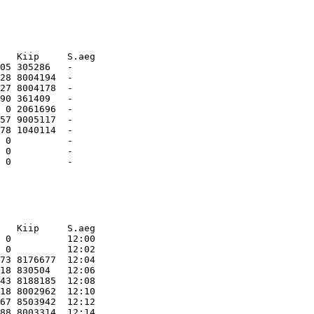
   Kiip     S.aeg    
05 305286   -        

28 8004194  -        

27 8004178  -        

90 361409   -        

 0 2061696  -        

57 9005117  -        

78 1040114  -        

 0          -        

 0          -        

   Kiip     S.aeg    
 0          12:00    

 0          12:02    

73 8176677  12:04    

18 830504   12:06    

43 8188185  12:08    

18 8002962  12:10    

67 8503942  12:12    
