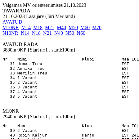
Valgamaa MV orienteerumises 21.10.2023
TAVARADA
21.10.2023 Lasa järv (Jüri Merirand)
AVATUD
M10NR
M14
M18
M21
M40
M50
M60
M70
N10NR
N14
N18
N21
N40
N50
N60
AVATUD RADA
3880m 9KP {Start nr:1 , starti:100m}
Nr    Nimi                      Klubi           Maa EOL

   31 Urmas Treu                                EST    
   32 Annika Treu                               EST    
   33 Merilin Treu                              EST    
   34 1 Vacant                                  EST    
   35 2 Vacant                                  EST    
   36 3 Vacant                                  EST    
   37 4 Vacant                                  EST    
M10NR
2940m 5KP {Start nr:1 , starti:100m}
Nr    Nimi                      Klubi           Maa EOL

   39 2 Vacant                                  EST    
   40 Robin Kaljur              Harju           EST 241