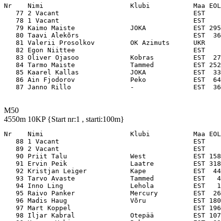
Nr    Nimi                      Klubi           Maa EOL

   77 2 Vacant                                  EST    
   78 1 Vacant                                  EST    
   79 Kaimo Maiste              JOKA            EST 295
   80 Taavi Alekõrs                             EST  36
   81 Valerii Prosolkov         OK Azimuts      UKR    
   82 Egon Niittee                              EST    
   83 Oliver Ojasoo             Kobras          EST  27
   84 Tarmo Maiste              Tammed          EST 252
   85 Kaarel Kallas             JOKA            EST  33
   86 Ain Fjodorov              Peko            EST  64
M50
4550m 10KP {Start nr:1 , starti:100m}
Nr    Nimi                      Klubi           Maa EOL

   88 1 Vacant                                  EST    
   89 2 Vacant                                  EST    
   90 Priit Talu                West            EST 158
   91 Ervin Peik                Laatre          EST 318
   92 Kristjan Leiger           Kape            EST  44
   93 Tarvo Avaste              Tammed          EST   4
   94 Inno Ling                 Lehola          EST   1
   95 Raivo Panker              Mercury         EST  26
   96 Madis Haug                Võru            EST 180
   97 Mart Koppel                               EST 196
   98 Iljar Kabral              Otepää          EST 107