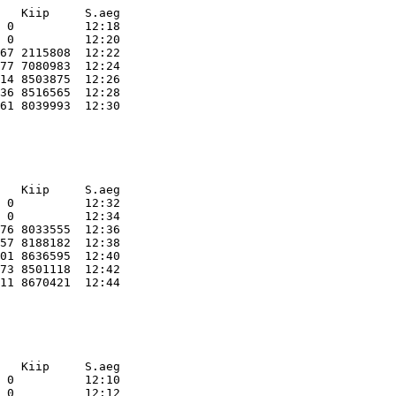
   Kiip     S.aeg    
 0          12:18    

 0          12:20    

67 2115808  12:22    

77 7080983  12:24    

14 8503875  12:26    

36 8516565  12:28    

   Kiip     S.aeg    
 0          12:32    

 0          12:34    

76 8033555  12:36    

57 8188182  12:38    

01 8636595  12:40    

73 8501118  12:42    

   Kiip     S.aeg    
 0          12:10    

 0          12:12    
