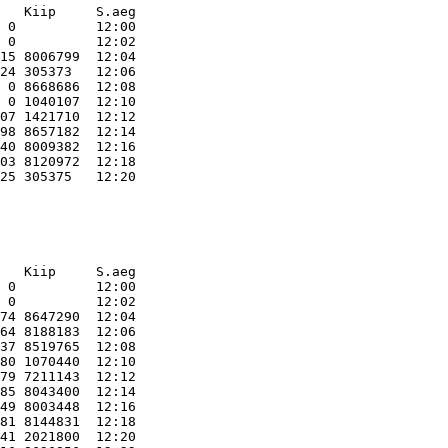
   Kiip     S.aeg    
 0          12:00    

 0          12:02    

15 8006799  12:04    

24 305373   12:06    

 0 8668686  12:08    

 0 1040107  12:10    

07 1421710  12:12    

98 8657182  12:14    

40 8009382  12:16    

03 8120972  12:18    

   Kiip     S.aeg    
 0          12:00    

 0          12:02    

74 8647290  12:04    

64 8188183  12:06    

37 8519765  12:08    

80 1070440  12:10    

79 7211143  12:12    

85 8043400  12:14    

49 8003448  12:16    

81 8144831  12:18    

41 2021800  12:20    
