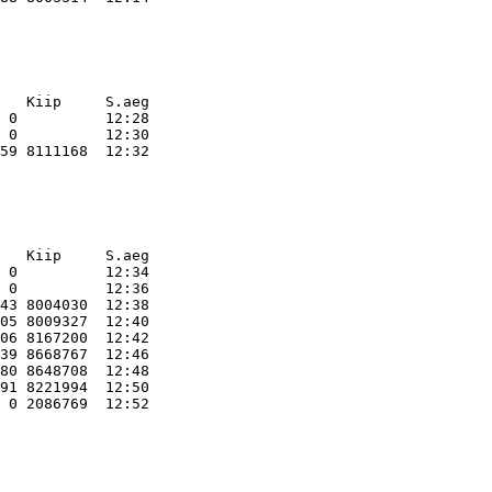
   Kiip     S.aeg    
 0          12:28    

 0          12:30    

   Kiip     S.aeg    
 0          12:34    

 0          12:36    

43 8004030  12:38    

05 8009327  12:40    

06 8167200  12:42    

39 8668767  12:46    

80 8648708  12:48    

91 8221994  12:50    
