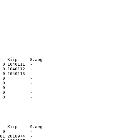
   Kiip     S.aeg    
 0 1040111  -        

 0 1040112  -        

 0 1040113  -        

 0          -        

 0          -        

 0          -        

 0          -        

   Kiip     S.aeg    
 0          -        

81 2018974  -        
