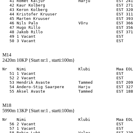
   41 Romet Kaljur              Harju           EST 241
   42 Kaur Kolberg                              EST 271
   43 Keron Kolberg                             EST 320
   44 Kristofer Kruuser                         EST 311
   45 Marten Kruuser                            EST 393
   46 Nils Palo                 Võru            EST 366
   47 Hugo Rillo                                EST 356
   48 Jakob Rillo                               EST 371
   49 1 Vacant                                  EST    
M14
2420m 10KP {Start nr:1 , starti:100m}
Nr    Nimi                      Klubi           Maa EOL

   51 1 Vacant                                  EST    
   52 2 Vacant                                  EST    
   53 Hendrik Avaste            Tammed          EST 209
   54 Andero-Stig Saarpere      Harju           EST 327
M18
5990m 13KP {Start nr:1 , starti:100m}
Nr    Nimi                      Klubi           Maa EOL

   56 2 Vacant                                  EST    
   57 1 Vacant                                  EST    
   58 Robin Luht                Valga           EST 229