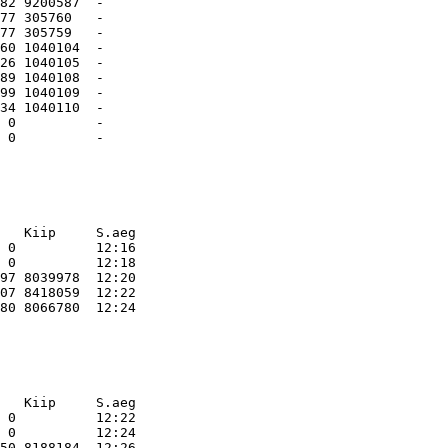
82 9200587  -        

77 305760   -        

77 305759   -        

60 1040104  -        

26 1040105  -        

89 1040108  -        

99 1040109  -        

34 1040110  -        

 0          -        

   Kiip     S.aeg    
 0          12:16    

 0          12:18    

97 8039978  12:20    

07 8418059  12:22    

   Kiip     S.aeg    
 0          12:22    

 0          12:24    

50 8188184  12:26    
