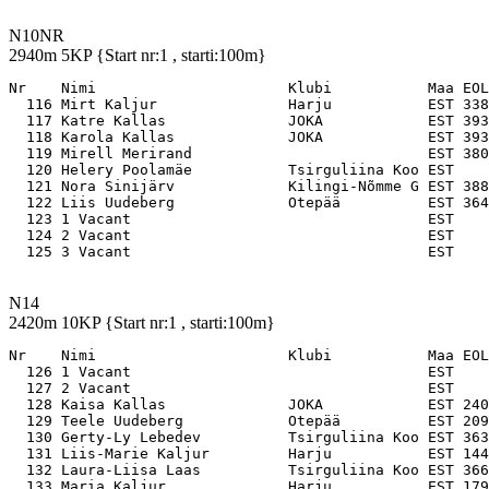
N10NR
2940m 5KP {Start nr:1 , starti:100m}
Nr    Nimi                      Klubi           Maa EOL

  116 Mirt Kaljur               Harju           EST 338
  117 Katre Kallas              JOKA            EST 393
  118 Karola Kallas             JOKA            EST 393
  119 Mirell Merirand                           EST 380
  120 Helery Poolamäe           Tsirguliina Koo EST    
  121 Nora Sinijärv             Kilingi-Nõmme G EST 388
  122 Liis Uudeberg             Otepää          EST 364
  123 1 Vacant                                  EST    
  124 2 Vacant                                  EST    
N14
2420m 10KP {Start nr:1 , starti:100m}
Nr    Nimi                      Klubi           Maa EOL

  126 1 Vacant                                  EST    
  127 2 Vacant                                  EST    
  128 Kaisa Kallas              JOKA            EST 240
  129 Teele Uudeberg            Otepää          EST 209
  130 Gerty-Ly Lebedev          Tsirguliina Koo EST 363
  131 Liis-Marie Kaljur         Harju           EST 144
  132 Laura-Liisa Laas          Tsirguliina Koo EST 366