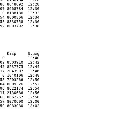
86 8648692  12:28    

07 8668784  12:30    

 0 8188186  12:32    

54 8000366  12:34    

58 8330758  12:36    

   Kiip     S.aeg    
 0          12:40    

02 8503910  12:42    

45 8237775  12:44    

17 2043907  12:46    

 0 1040106  12:48    

53 7203266  12:50    

04 8009326  12:52    

96 8622174  12:54    

11 2130686  12:56    

68 8662257  12:58    

57 8070600  13:00    
