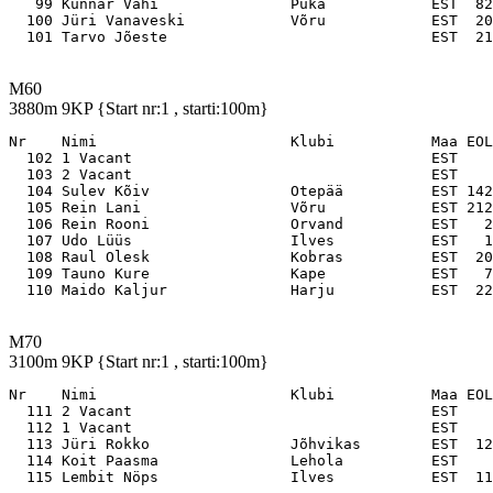
   99 Kunnar Vahi               Puka            EST  82
  100 Jüri Vanaveski            Võru            EST  20
M60
3880m 9KP {Start nr:1 , starti:100m}
Nr    Nimi                      Klubi           Maa EOL

  102 1 Vacant                                  EST    
  103 2 Vacant                                  EST    
  104 Sulev Kõiv                Otepää          EST 142
  105 Rein Lani                 Võru            EST 212
  106 Rein Rooni                Orvand          EST   2
  107 Udo Lüüs                  Ilves           EST   1
  108 Raul Olesk                Kobras          EST  20
  109 Tauno Kure                Kape            EST   7
M70
3100m 9KP {Start nr:1 , starti:100m}
Nr    Nimi                      Klubi           Maa EOL

  111 2 Vacant                                  EST    
  112 1 Vacant                                  EST    
  113 Jüri Rokko                Jõhvikas        EST  12
  114 Koit Paasma               Lehola          EST    